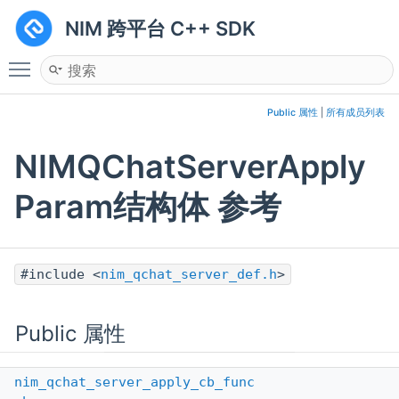
NIM 跨平台 C++ SDK
Toggle main menu visibility
Public 属性
|
所有成员列表
NIMQChatServerApply
Param结构体 参考
#include <
nim_qchat_server_def.h
>
Public 属性
nim_qchat_server_apply_cb_func