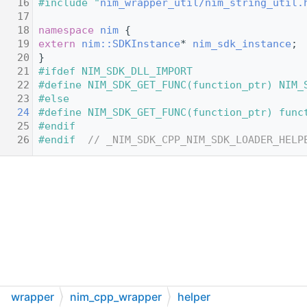
   16
#include "
nim_wrapper_util/nim_string_util.
   17
   18
namespace 
nim
 {
   19
extern
nim::SDKInstance
* 
nim_sdk_instance
;
   20
}
   21
#ifdef NIM_SDK_DLL_IMPORT
   22
#define NIM_SDK_GET_FUNC(function_ptr) NIM_
   23
#else
   24
#define NIM_SDK_GET_FUNC(function_ptr) func
   25
#endif
   26
#endif  
// _NIM_SDK_CPP_NIM_SDK_LOADER_HELP
wrapper
nim_cpp_wrapper
helper