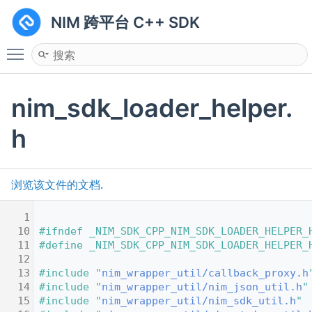
NIM 跨平台 C++ SDK
Toggle main menu visibility
nim_sdk_loader_helper.
h
浏览该文件的文档.
    1
   10
#ifndef _NIM_SDK_CPP_NIM_SDK_LOADER_HELPER_
   11
#define _NIM_SDK_CPP_NIM_SDK_LOADER_HELPER_
   12
   13
#include "
nim_wrapper_util/callback_proxy.h
   14
#include "
nim_wrapper_util/nim_json_util.h
"
   15
#include "
nim_wrapper_util/nim_sdk_util.h
"