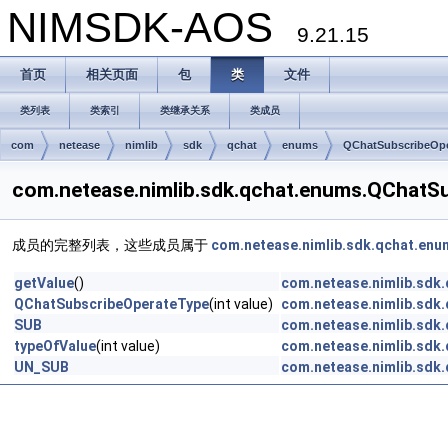
NIMSDK-AOS
9.21.15
首页
相关页面
包
类
文件
类列表
类索引
类继承关系
类成员
com
netease
nimlib
sdk
qchat
enums
QChatSubscribeOpe
com.netease.nimlib.sdk.qchat.enums.QCha
成员的完整列表，这些成员属于
com.netease.nimlib.sdk.qchat.en
getValue
()
com.netease.nimlib.sdk
QChatSubscribeOperateType
(int value)
com.netease.nimlib.sdk
SUB
com.netease.nimlib.sdk
typeOfValue
(int value)
com.netease.nimlib.sdk
UN_SUB
com.netease.nimlib.sdk