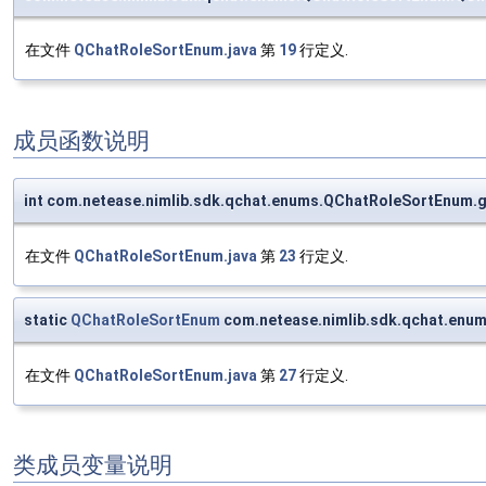
在文件
QChatRoleSortEnum.java
第
19
行定义.
成员函数说明
int com.netease.nimlib.sdk.qchat.enums.QChatRoleSortEnum.
在文件
QChatRoleSortEnum.java
第
23
行定义.
static
QChatRoleSortEnum
com.netease.nimlib.sdk.qchat.enu
在文件
QChatRoleSortEnum.java
第
27
行定义.
类成员变量说明