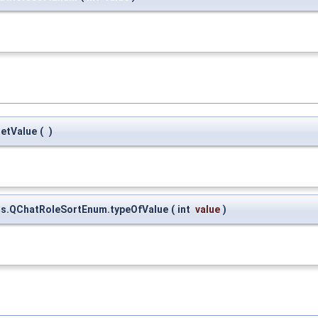
getValue
(
)
ms.QChatRoleSortEnum.typeOfValue
(
int
value
)