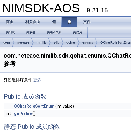
NIMSDK-AOS
9.21.15
首页
相关页面
包
类
文件
类列表
类索引
类继承关系
类成员
com
netease
nimlib
sdk
qchat
enums
QChatRoleSortEnu
com.netease.nimlib.sdk.qchat.enums.QCh
参考
身份组排序条件
更多...
Public 成员函数
QChatRoleSortEnum
(int value)
int
getValue
()
静态 Public 成员函数