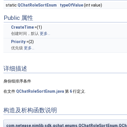
static
QChatRoleSortEnum
typeOfValue
(int value)
Public 属性
CreateTime
=(1)
创建时间，默认
更多...
Priority
=(2)
优先级
更多...
详细描述
身份组排序条件
在文件
QChatRoleSortEnum.java
第
6
行定义.
构造及析构函数说明
com.netease.nimlib.sdk.qchat.enums.QChatRoleSortEnum.QC