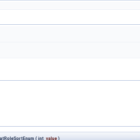
hatRoleSortEnum
(
int
value
)