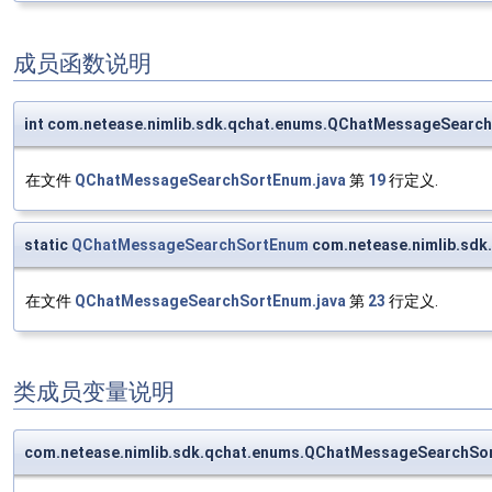
成员函数说明
int com.netease.nimlib.sdk.qchat.enums.QChatMessageSearc
在文件
QChatMessageSearchSortEnum.java
第
19
行定义.
static
QChatMessageSearchSortEnum
com.netease.nimlib.sd
在文件
QChatMessageSearchSortEnum.java
第
23
行定义.
类成员变量说明
com.netease.nimlib.sdk.qchat.enums.QChatMessageSearchSor