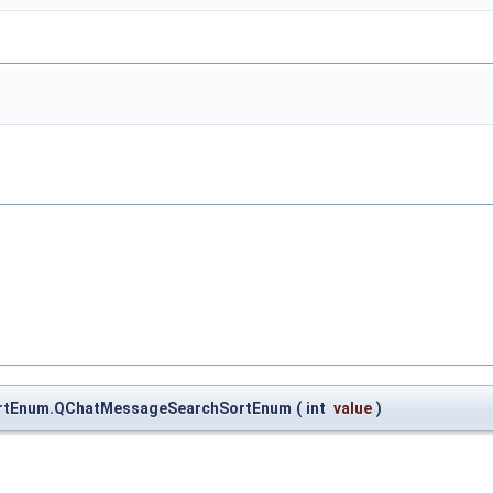
ortEnum.QChatMessageSearchSortEnum
(
int
value
)