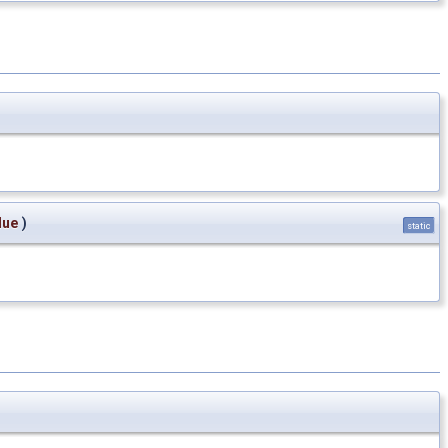
lue
)
static