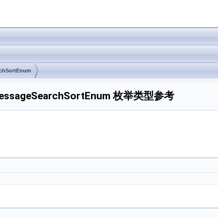
chSortEnum
hatMessageSearchSortEnum 枚举类型参考