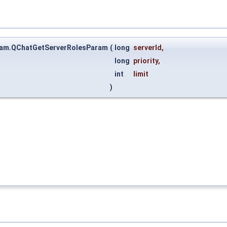
ram.QChatGetServerRolesParam
(
long
serverId
,
long
priority
,
int
limit
)