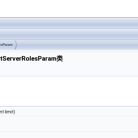
esParam
GetServerRolesParam类
nt limit)