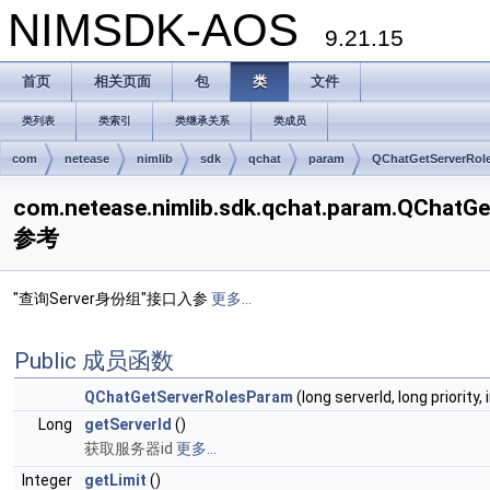
NIMSDK-AOS
9.21.15
首页
相关页面
包
类
文件
类列表
类索引
类继承关系
类成员
com
netease
nimlib
sdk
qchat
param
QChatGetServerRol
com.netease.nimlib.sdk.qchat.param.QChat
参考
"查询Server身份组"接口入参
更多...
Public 成员函数
QChatGetServerRolesParam
(long serverId, long priority, i
Long
getServerId
()
获取服务器id
更多...
Integer
getLimit
()