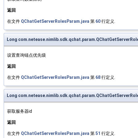
返回
在文件
QChatGetServerRolesParam.java
第
60
行定义.
Long com.netease.nimlib.sdk.qchat.param.QChatGetServerRol
设置查询锚点优先级
返回
在文件
QChatGetServerRolesParam.java
第
68
行定义.
Long com.netease.nimlib.sdk.qchat.param.QChatGetServerRol
获取服务器id
返回
在文件
QChatGetServerRolesParam.java
第
51
行定义.