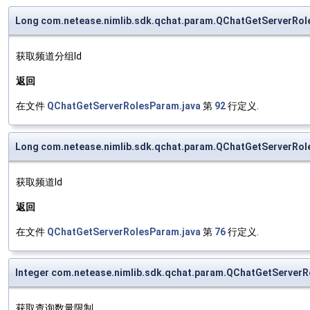
Long com.netease.nimlib.sdk.qchat.param.QChatGetServerRo
获取频道分组Id
返回
在文件
QChatGetServerRolesParam.java
第
92
行定义.
Long com.netease.nimlib.sdk.qchat.param.QChatGetServerRol
获取频道Id
返回
在文件
QChatGetServerRolesParam.java
第
76
行定义.
Integer com.netease.nimlib.sdk.qchat.param.QChatGetServerR
获取查询数量限制