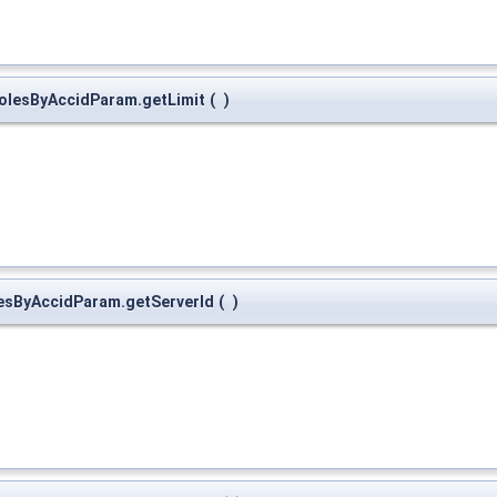
RolesByAccidParam.getLimit
(
)
esByAccidParam.getServerId
(
)