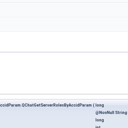
yAccidParam.QChatGetServerRolesByAccidParam
(
long
@NonNull String
long
int