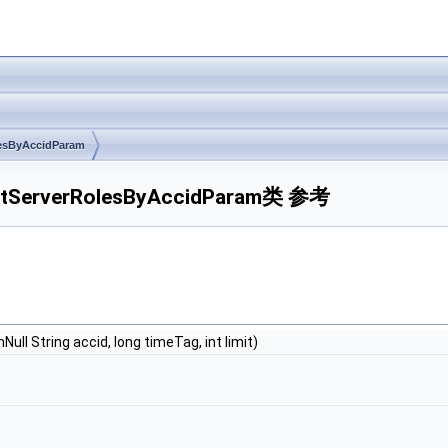
esByAccidParam
tGetServerRolesByAccidParam类 参考
ull String accid, long timeTag, int limit)