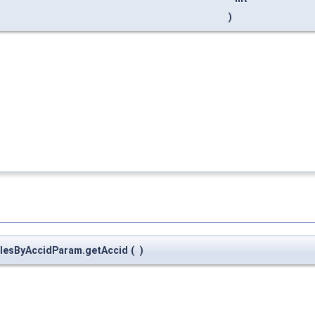
)
olesByAccidParam.getAccid
(
)