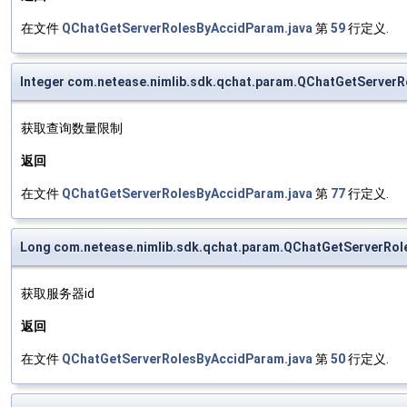
在文件
QChatGetServerRolesByAccidParam.java
第
59
行定义.
Integer com.netease.nimlib.sdk.qchat.param.QChatGetServer
获取查询数量限制
返回
在文件
QChatGetServerRolesByAccidParam.java
第
77
行定义.
Long com.netease.nimlib.sdk.qchat.param.QChatGetServerRol
获取服务器id
返回
在文件
QChatGetServerRolesByAccidParam.java
第
50
行定义.