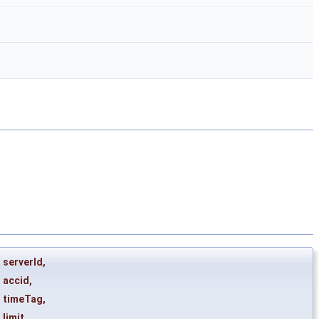
serverId
,
accid
,
timeTag
,
limit