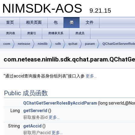
NIMSDK-AOS
9.21.15
首页
相关页面
包
类
文件
类列表
类索引
类继承关系
类成员
com
netease
nimlib
sdk
qchat
param
QChatGetServerRol
com.netease.nimlib.sdk.qchat.param.QCha
"通过accid查询服务器身份组列表"接口入参
更多...
Public 成员函数
QChatGetServerRolesByAccidParam
(long serverId,@NonN
Long
getServerId
()
获取服务器id
更多...
String
getAccid
()
获取用户accid
更多...