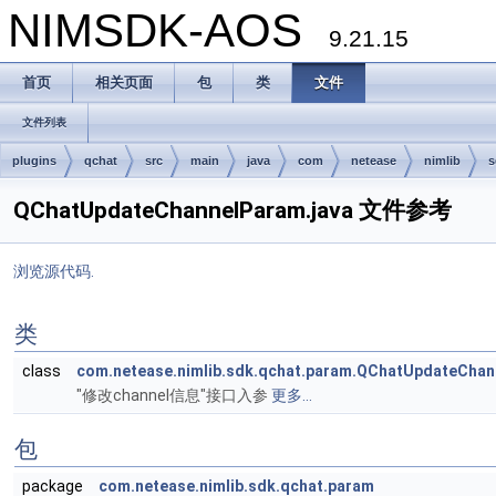
NIMSDK-AOS
9.21.15
首页
相关页面
包
类
文件
文件列表
plugins
qchat
src
main
java
com
netease
nimlib
s
QChatUpdateChannelParam.java 文件参考
浏览源代码.
类
class
com.netease.nimlib.sdk.qchat.param.QChatUpdateCha
"修改channel信息"接口入参
更多...
包
package
com.netease.nimlib.sdk.qchat.param