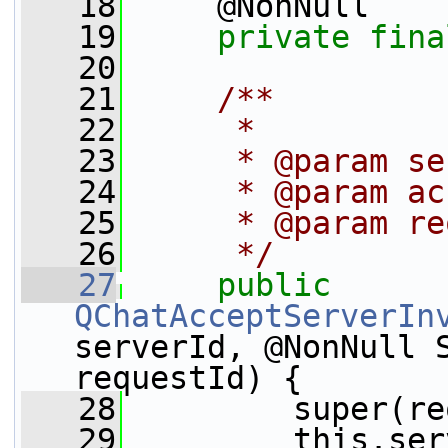
   18
     @NonNull
   19
private
fina
   20
   21
    /**
   22
     *
   23
     * @param
   24
     * @param
   25
     * @param 
   26
     */
   27
public
QChatAcceptServerIn
serverId, @NonNull S
requestId) {
   28
         super(re
   29
         this.ser