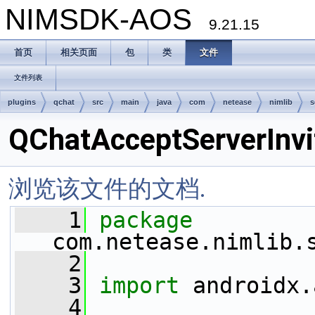
NIMSDK-AOS
9.21.15
首页
相关页面
包
类
文件
文件列表
plugins
qchat
src
main
java
com
netease
nimlib
s
QChatAcceptServerInvi
浏览该文件的文档.
    1
package 
com.netease.nimlib.
    2
    3
import
 androidx.
    4