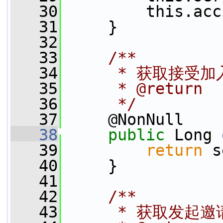
   30
         this.acc
   31
     }
   32
   33
    /**
   34
     * 获取接受
   35
     * @return
   36
     */
   37
     @NonNull
   38
public
 Long 
   39
return
 s
   40
     }
   41
   42
    /**
   43
     * 获取发起邀