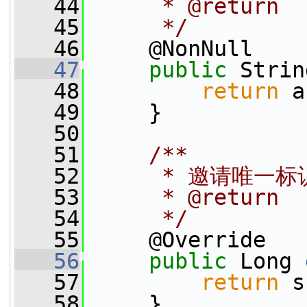
   44
     * @return
   45
     */
   46
     @NonNull
   47
public
 Strin
   48
return
 a
   49
     }
   50
   51
    /**
   52
     * 邀请唯一标
   53
     * @return
   54
     */
   55
     @Override
   56
public
 Long 
   57
return
 s
   58
     }