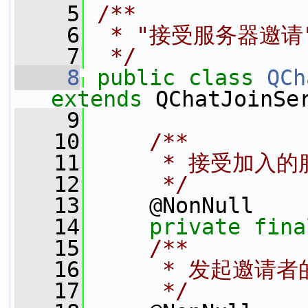
    5
/**
    6
 * "接受服务器邀
    7
 */
    8
public
class 
QCh
extends
 QChatJoinSe
    9
   10
    /**
   11
     * 接受加入
   12
     */
   13
     @NonNull
   14
private
fina
   15
    /**
   16
     * 发起邀请者
   17
     */