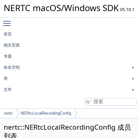
NERTC macOS/Windows SDK
V5.10.1
Toggle main menu visibility
首页
相关页面
专题
命名空间
类
文件
nertc
NERtcLocalRecordingConfig
nertc::NERtcLocalRecordingConfig 成员
列表