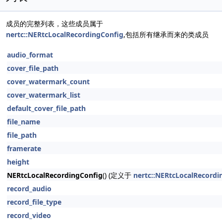
成员的完整列表，这些成员属于
nertc::NERtcLocalRecordingConfig
,包括所有继承而来的类成员
audio_format
cover_file_path
cover_watermark_count
cover_watermark_list
default_cover_file_path
file_name
file_path
framerate
height
NERtcLocalRecordingConfig
() (定义于
nertc::NERtcLocalRecordi
record_audio
record_file_type
record_video