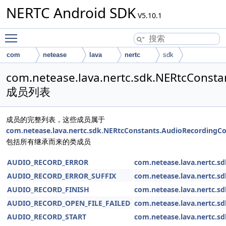
NERTC Android SDK
V5.10.1
Toggle main menu visibility
com
netease
lava
nertc
sdk
NERtcConstants
AudioRecordingCode
com.netease.lava.nertc.sdk.NERtcConst
成员列表
成员的完整列表，这些成员属于
com.netease.lava.nertc.sdk.NERtcConstants.AudioRecordingC
包括所有继承而来的类成员
AUDIO_RECORD_ERROR
com.netease.lava.nertc.s
AUDIO_RECORD_ERROR_SUFFIX
com.netease.lava.nertc.s
AUDIO_RECORD_FINISH
com.netease.lava.nertc.s
AUDIO_RECORD_OPEN_FILE_FAILED
com.netease.lava.nertc.s
AUDIO_RECORD_START
com.netease.lava.nertc.s