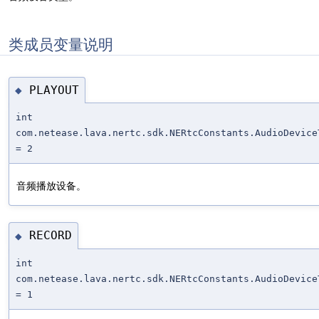
类成员变量说明
PLAYOUT
◆
int
com.netease.lava.nertc.sdk.NERtcConstants.AudioDevice
= 2
音频播放设备。
RECORD
◆
int
com.netease.lava.nertc.sdk.NERtcConstants.AudioDevice
= 1