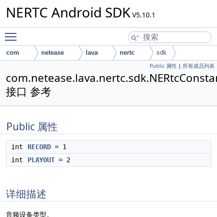
NERTC Android SDK
V5.10.1
Toggle main menu visibility
com
netease
lava
nertc
sdk
Public 属性
|
所有成员列表
NERtcConstants
AudioDeviceType
com.netease.lava.nertc.sdk.NERtcConsta
接口 参考
Public 属性
int
RECORD
= 1
int
PLAYOUT
= 2
详细描述
音频设备类型。