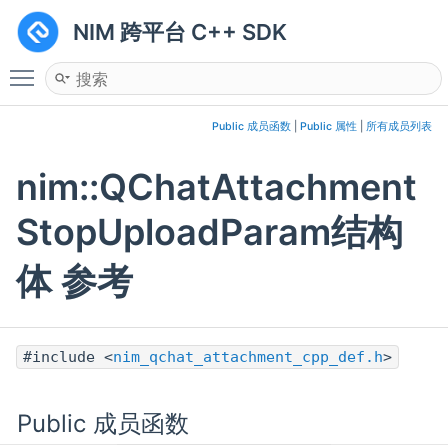
NIM 跨平台 C++ SDK
Toggle main menu visibility
Public 成员函数
|
Public 属性
|
所有成员列表
nim::QChatAttachment
StopUploadParam结构
体 参考
#include <
nim_qchat_attachment_cpp_def.h
>
Public 成员函数