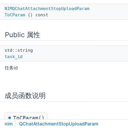
NIMQChatAttachmentStopUploadParam
ToCParam
() const
Public 属性
std::string
task_id
任务id
成员函数说明
◆
ToCParam()
nim
QChatAttachmentStopUploadParam