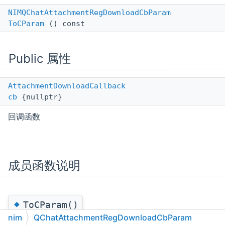
NIMQChatAttachmentRegDownloadCbParam
ToCParam
() const
Public 属性
AttachmentDownloadCallback
cb
{nullptr}
回调函数
成员函数说明
◆
ToCParam()
nim
QChatAttachmentRegDownloadCbParam