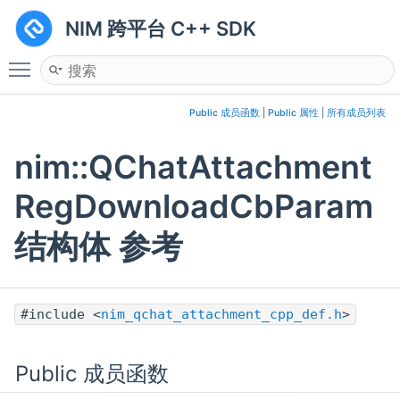
NIM 跨平台 C++ SDK
Toggle main menu visibility
Public 成员函数
|
Public 属性
|
所有成员列表
nim::QChatAttachment
RegDownloadCbParam
结构体 参考
#include <
nim_qchat_attachment_cpp_def.h
>
Public 成员函数