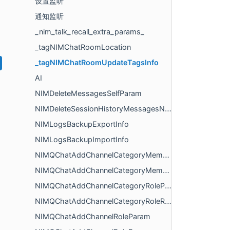
设置监听
通知监听
_nim_talk_recall_extra_params_
_tagNIMChatRoomLocation
_tagNIMChatRoomUpdateTagsInfo
AI
NIMDeleteMessagesSelfParam
NIMDeleteSessionHistoryMessagesNotifyInfo
NIMLogsBackupExportInfo
NIMLogsBackupImportInfo
NIMQChatAddChannelCategoryMemberRoleParam
NIMQChatAddChannelCategoryMemberRoleResp
NIMQChatAddChannelCategoryRoleParam
NIMQChatAddChannelCategoryRoleResp
NIMQChatAddChannelRoleParam