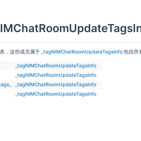
NIMChatRoomUpdateTags
列表，这些成员属于
_tagNIMChatRoomUpdateTagsInfo
,包括
_tagNIMChatRoomUpdateTagsInfo
_tagNIMChatRoomUpdateTagsInfo
tags_
_tagNIMChatRoomUpdateTagsInfo
_tagNIMChatRoomUpdateTagsInfo