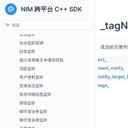
NIM 跨平台 C++ SDK
v2
事件订阅回调
_tag
会话分组监听
会话监听
信令监听回调
成员的完整
好友监听
ext_
插入或替换文本缓存回包
need_notify_
消息监听
notify_target_
用户资料监听
tags_
登录状态监听
登录详细信息监听
群组监听
聊天室业务监听
聊天室实例监听