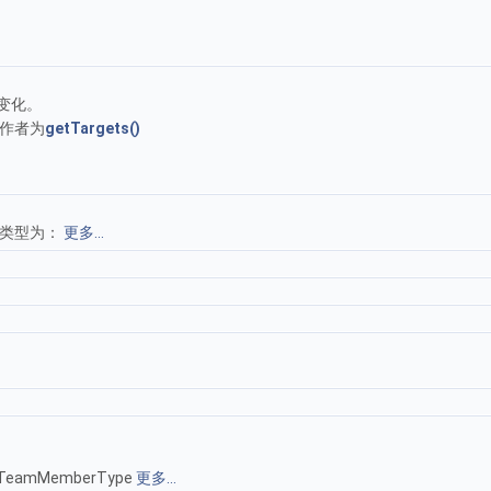
变化。
操作者为
getTargets()
知类型为：
更多...
mMemberType
更多...