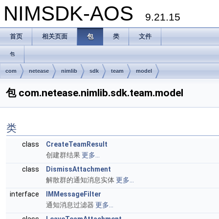
NIMSDK-AOS
9.21.15
首页
相关页面
包
类
文件
包
com
netease
nimlib
sdk
team
model
包 com.netease.nimlib.sdk.team.model
类
class
CreateTeamResult
创建群结果
更多...
class
DismissAttachment
解散群的通知消息实体
更多...
interface
IMMessageFilter
通知消息过滤器
更多...