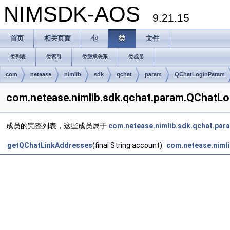
NIMSDK-AOS
9.21.15
首页
相关页面
包
类
文件
类列表
类索引
类继承关系
类成员
com
netease
nimlib
sdk
qchat
param
QChatLoginParam
com.netease.nimlib.sdk.qchat.param.QCha
成员的完整列表，这些成员属于
com.netease.nimlib.sdk.qchat.pa
getQChatLinkAddresses
(final String account)
com.netease.niml