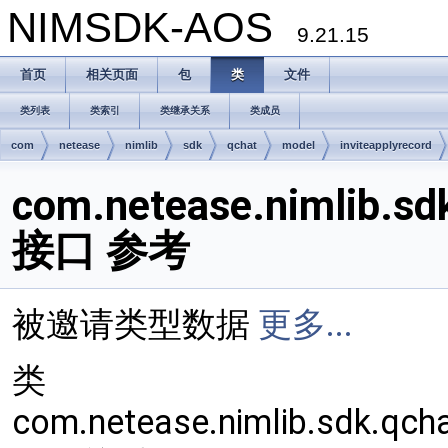
NIMSDK-AOS
9.21.15
首页
相关页面
包
类
文件
类列表
类索引
类继承关系
类成员
com
netease
nimlib
sdk
qchat
model
inviteapplyrecord
com.netease.nimlib.sd
接口 参考
被邀请类型数据
更多...
类
com.netease.nimlib.sdk.qch