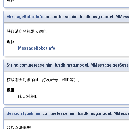
MessageRobotInfo
com.netease.nimlib.sdk.msg.model.IMMess
获取消息的机器人信息
返回
MessageRobotInfo
String com.netease.nimlib.sdk.msg.model.IMMessage.getSess
获取聊天对象的Id（好友帐号，群ID等）。
返回
聊天对象ID
SessionTypeEnum
com.netease.nimlib.sdk.msg.model.IMMess
获取会话类型。