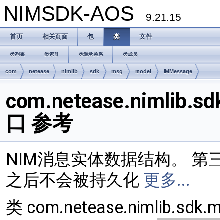
NIMSDK-AOS
9.21.15
首页
相关页面
包
类
文件
类列表
类索引
类继承关系
类成员
com
netease
nimlib
sdk
msg
model
IMMessage
com.netease.nimlib.
口 参考
NIM消息实体数据结构。 第
之后不会被持久化
更多...
类 com.netease.nimlib.sd