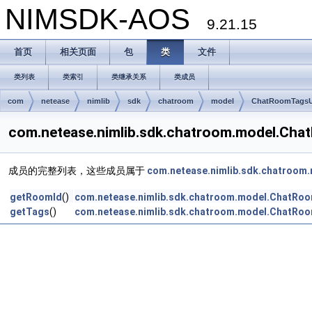
NIMSDK-AOS
9.21.15
首页
相关页面
包
类
文件
类列表
类索引
类继承关系
类成员
com
netease
nimlib
sdk
chatroom
model
ChatRoomTagsU
com.netease.nimlib.sdk.chatroom.model.
成员的完整列表，这些成员属于
com.netease.nimlib.sdk.chatroo
getRoomId
()
com.netease.nimlib.sdk.chatroom.model.ChatRo
getTags
()
com.netease.nimlib.sdk.chatroom.model.ChatRo