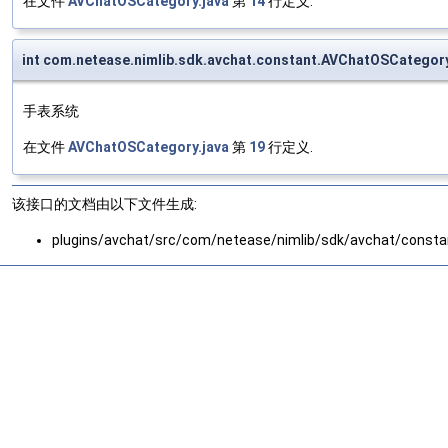
在文件
AVChatOSCategory.java
第
14
行定义.
int com.netease.nimlib.sdk.avchat.constant.AVChatOSCateg
手表系统
在文件
AVChatOSCategory.java
第
19
行定义.
该接口的文档由以下文件生成:
plugins/avchat/src/com/netease/nimlib/sdk/avchat/consta