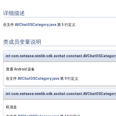
详细描述
在文件
AVChatOSCategory.java
第
5
行定义.
类成员变量说明
int com.netease.nimlib.sdk.avchat.constant.AVChatOSCateg
普通 Android 设备
在文件
AVChatOSCategory.java
第
9
行定义.
int com.netease.nimlib.sdk.avchat.constant.AVChatOSCatego
机顶盒