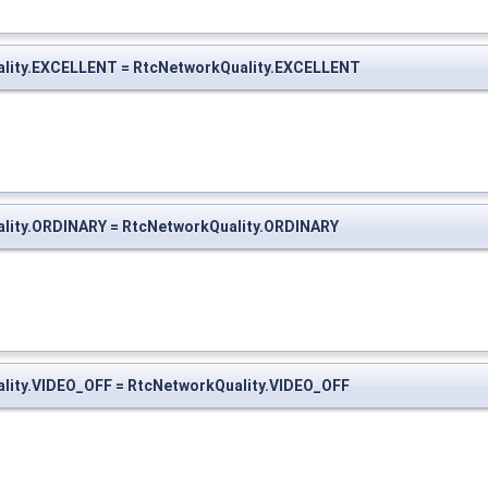
uality.EXCELLENT = RtcNetworkQuality.EXCELLENT
ality.ORDINARY = RtcNetworkQuality.ORDINARY
ality.VIDEO_OFF = RtcNetworkQuality.VIDEO_OFF