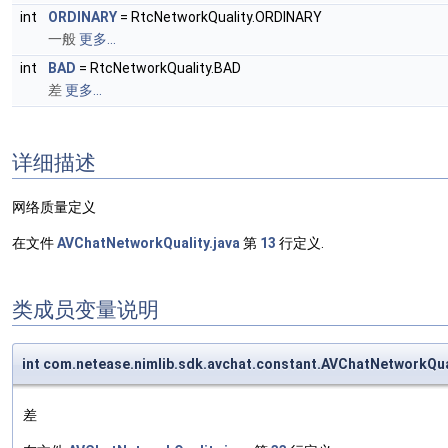
int
ORDINARY
= RtcNetworkQuality.ORDINARY
一般
更多...
int
BAD
= RtcNetworkQuality.BAD
差
更多...
详细描述
网络质量定义
在文件
AVChatNetworkQuality.java
第
13
行定义.
类成员变量说明
int com.netease.nimlib.sdk.avchat.constant.AVChatNetworkQua
差