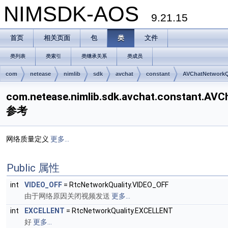
NIMSDK-AOS
9.21.15
首页
相关页面
包
类
文件
类列表
类索引
类继承关系
类成员
com
netease
nimlib
sdk
avchat
constant
AVChatNetworkQ
com.netease.nimlib.sdk.avchat.constant.A
参考
网络质量定义
更多...
Public 属性
int
VIDEO_OFF
= RtcNetworkQuality.VIDEO_OFF
由于网络原因关闭视频发送
更多...
int
EXCELLENT
= RtcNetworkQuality.EXCELLENT
好
更多...