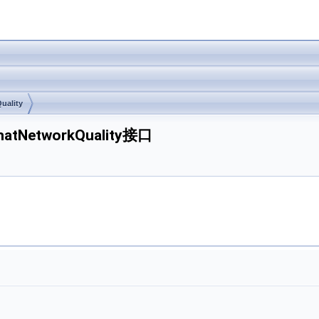
uality
VChatNetworkQuality接口