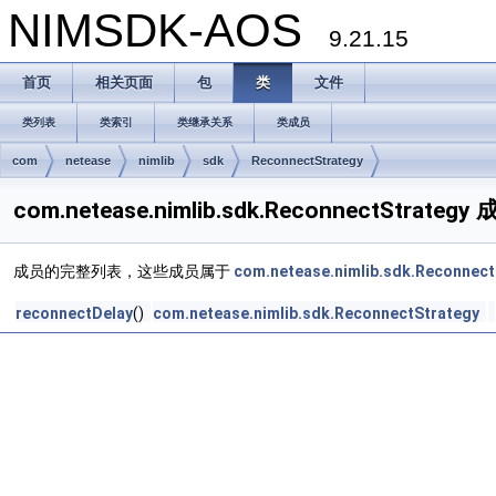
NIMSDK-AOS
9.21.15
首页
相关页面
包
类
文件
类列表
类索引
类继承关系
类成员
com
netease
nimlib
sdk
ReconnectStrategy
com.netease.nimlib.sdk.ReconnectStrateg
成员的完整列表，这些成员属于
com.netease.nimlib.sdk.Reconnect
reconnectDelay
()
com.netease.nimlib.sdk.ReconnectStrategy