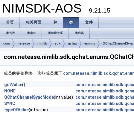
NIMSDK-AOS
9.21.15
首页
相关页面
包
类
文件
类列表
类索引
类继承关系
类成员
com
netease
nimlib
sdk
qchat
enums
QChatChannelSyn
com.netease.nimlib.sdk.qchat.enums.QCh
成员的完整列表，这些成员属于
com.netease.nimlib.sdk.qchat.e
getValue
()
com.netease.nimlib.sdk.qc
NONE
com.netease.nimlib.sdk.qc
QChatChannelSyncMode
(int value)
com.netease.nimlib.sdk.qc
SYNC
com.netease.nimlib.sdk.qc
typeOfValue
(int value)
com.netease.nimlib.sdk.qc