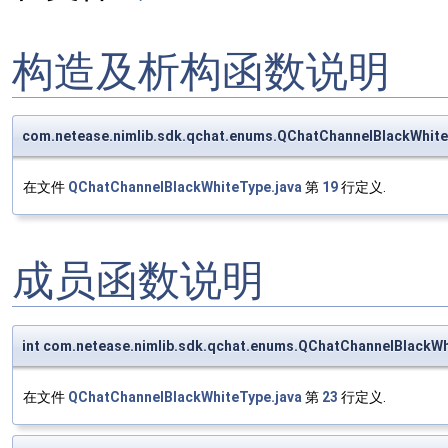
构造及析构函数说明
com.netease.nimlib.sdk.qchat.enums.QChatChannelBlackWhit
在文件
QChatChannelBlackWhiteType.java
第
19
行定义.
成员函数说明
int com.netease.nimlib.sdk.qchat.enums.QChatChannelBlackWh
在文件
QChatChannelBlackWhiteType.java
第
23
行定义.