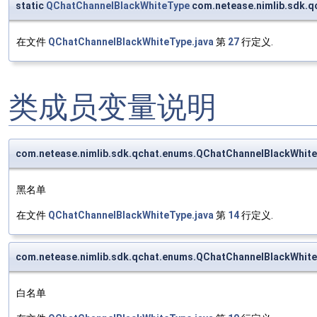
static
QChatChannelBlackWhiteType
com.netease.nimlib.sdk.q
在文件
QChatChannelBlackWhiteType.java
第
27
行定义.
类成员变量说明
com.netease.nimlib.sdk.qchat.enums.QChatChannelBlackWhite
黑名单
在文件
QChatChannelBlackWhiteType.java
第
14
行定义.
com.netease.nimlib.sdk.qchat.enums.QChatChannelBlackWhite
白名单