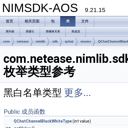
NIMSDK-AOS
9.21.15
首页
相关页面
包
类
文件
类列表
类索引
类继承关系
类成员
com
netease
nimlib
sdk
qchat
enums
QChatChannelBlac
com.netease.nimlib.s
枚举类型参考
黑白名单类型
更多...
Public 成员函数
QChatChannelBlackWhiteType
(int value)