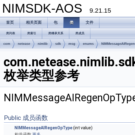
NIMSDK-AOS
9.21.15
首页
相关页面
包
类
文件
类列表
类索引
类继承关系
类成员
com
netease
nimlib
sdk
msg
enums
NIMMessageAIRege
com.netease.nimlib.
枚举类型参考
NIMMessageAIRegenOpT
Public 成员函数
NIMMessageAIRegenOpType
(int value)
构造函数
更多...