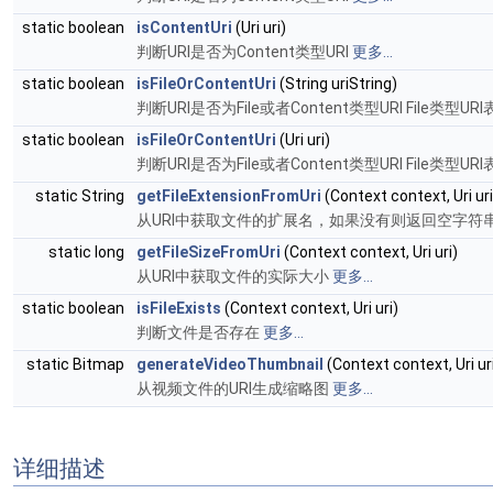
static boolean
isContentUri
(Uri uri)
判断URI是否为Content类型URI
更多...
static boolean
isFileOrContentUri
(String uriString)
判断URI是否为File或者Content类型URI File
static boolean
isFileOrContentUri
(Uri uri)
判断URI是否为File或者Content类型URI File
static String
getFileExtensionFromUri
(Context context, Uri uri
从URI中获取文件的扩展名，如果没有则返回空字符
static long
getFileSizeFromUri
(Context context, Uri uri)
从URI中获取文件的实际大小
更多...
static boolean
isFileExists
(Context context, Uri uri)
判断文件是否存在
更多...
static Bitmap
generateVideoThumbnail
(Context context, Uri uri,
从视频文件的URI生成缩略图
更多...
详细描述