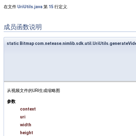
在文件
UriUtils.java
第
15
行定义.
成员函数说明
static Bitmap com.netease.nimlib.sdk.util.UriUtils.generateVi
从视频文件的URI生成缩略图
参数
context
uri
width
height