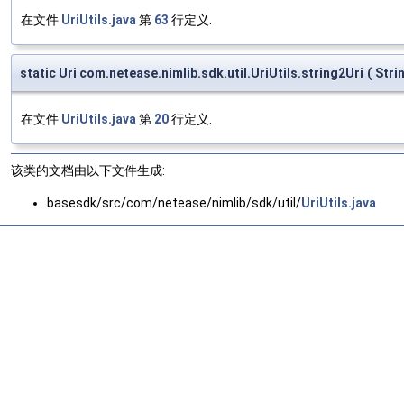
在文件
UriUtils.java
第
63
行定义.
static Uri com.netease.nimlib.sdk.util.UriUtils.string2Uri
(
Stri
在文件
UriUtils.java
第
20
行定义.
该类的文档由以下文件生成:
basesdk/src/com/netease/nimlib/sdk/util/
UriUtils.java