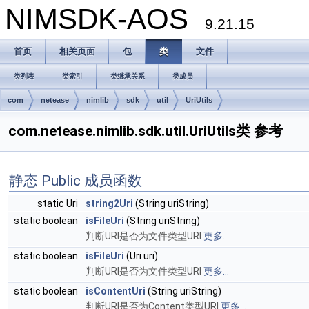
NIMSDK-AOS
9.21.15
首页
相关页面
包
类
文件
类列表
类索引
类继承关系
类成员
com
netease
nimlib
sdk
util
UriUtils
com.netease.nimlib.sdk.util.UriUtils类 参考
静态 Public 成员函数
static Uri
string2Uri
(String uriString)
static boolean
isFileUri
(String uriString)
判断URI是否为文件类型URI
更多...
static boolean
isFileUri
(Uri uri)
判断URI是否为文件类型URI
更多...
static boolean
isContentUri
(String uriString)
判断URI是否为Content类型URI
更多...