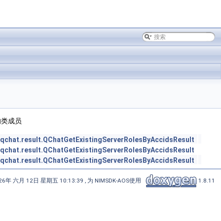
的类成员
.qchat.result.QChatGetExistingServerRolesByAccidsResult
.qchat.result.QChatGetExistingServerRolesByAccidsResult
.qchat.result.QChatGetExistingServerRolesByAccidsResult
6年 六月 12日 星期五 10:13:39 , 为 NIMSDK-AOS使用
1.8.11