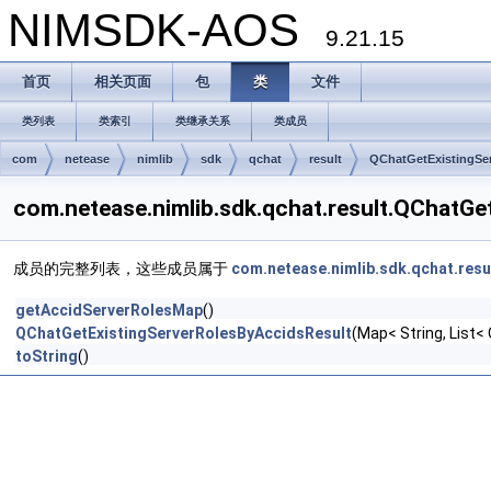
NIMSDK-AOS
9.21.15
首页
相关页面
包
类
文件
类列表
类索引
类继承关系
类成员
com
netease
nimlib
sdk
qchat
result
QChatGetExistingSe
com.netease.nimlib.sdk.qchat.result.QChat
成员的完整列表，这些成员属于
com.netease.nimlib.sdk.qchat.res
getAccidServerRolesMap
()
QChatGetExistingServerRolesByAccidsResult
(Map< String, List
toString
()