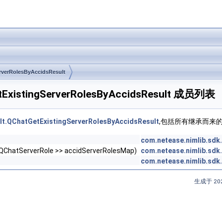
rverRolesByAccidsResult
GetExistingServerRolesByAccidsResult 成员列表
ult.QChatGetExistingServerRolesByAccidsResult
,包括所有继承而来
com.netease.nimlib.sdk
< QChatServerRole >> accidServerRolesMap)
com.netease.nimlib.sdk
com.netease.nimlib.sdk
生成于 202