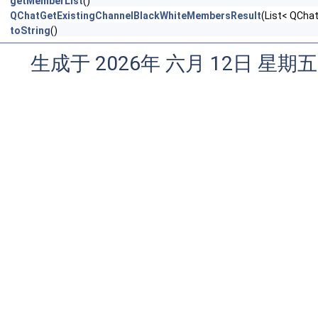
getMemberList
()
QChatGetExistingChannelBlackWhiteMembersResult
(List< QCha
toString
()
生成于 2026年 六月 12日 星期五 1