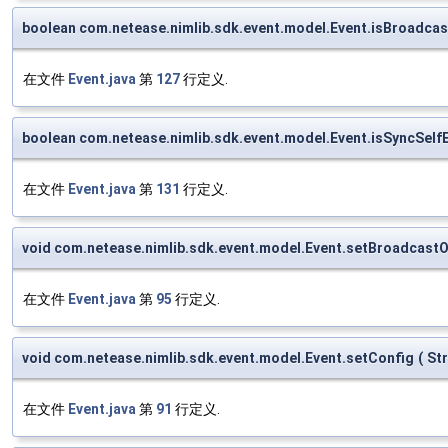
boolean com.netease.nimlib.sdk.event.model.Event.isBroadcas
在文件
Event.java
第
127
行定义.
boolean com.netease.nimlib.sdk.event.model.Event.isSyncSelf
在文件
Event.java
第
131
行定义.
void com.netease.nimlib.sdk.event.model.Event.setBroadcastO
在文件
Event.java
第
95
行定义.
void com.netease.nimlib.sdk.event.model.Event.setConfig
(
St
在文件
Event.java
第
91
行定义.