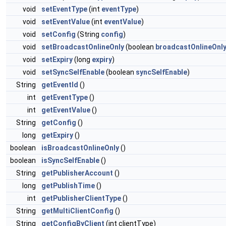
void
setEventType
(int
eventType
)
void
setEventValue
(int
eventValue
)
void
setConfig
(String
config
)
void
setBroadcastOnlineOnly
(boolean
broadcastOnlineOnl
void
setExpiry
(long
expiry
)
void
setSyncSelfEnable
(boolean
syncSelfEnable
)
String
getEventId
()
int
getEventType
()
int
getEventValue
()
String
getConfig
()
long
getExpiry
()
boolean
isBroadcastOnlineOnly
()
boolean
isSyncSelfEnable
()
String
getPublisherAccount
()
long
getPublishTime
()
int
getPublisherClientType
()
String
getMultiClientConfig
()
String
getConfigByClient
(int clientType)