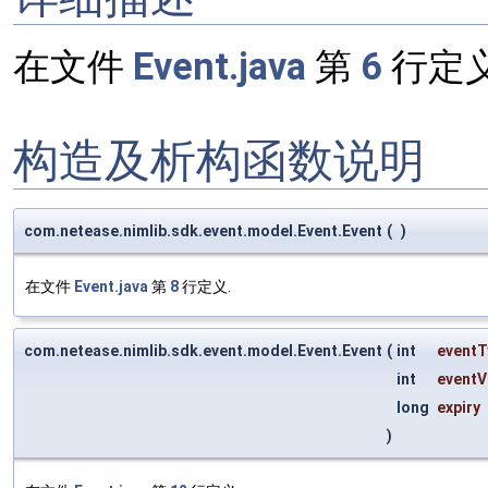
在文件
Event.java
第
6
行定义
构造及析构函数说明
com.netease.nimlib.sdk.event.model.Event.Event
(
)
在文件
Event.java
第
8
行定义.
com.netease.nimlib.sdk.event.model.Event.Event
(
int
eventT
int
eventV
long
expiry
)