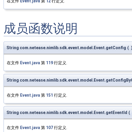
在文件
Event.java
第
12
行定义.
成员函数说明
String com.netease.nimlib.sdk.event.model.Event.getConfig
(
在文件
Event.java
第
119
行定义.
String com.netease.nimlib.sdk.event.model.Event.getConfigBy
在文件
Event.java
第
151
行定义.
String com.netease.nimlib.sdk.event.model.Event.getEventId
(
在文件
Event.java
第
107
行定义.