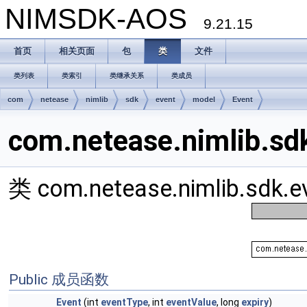
NIMSDK-AOS
9.21.15
首页
相关页面
包
类
文件
类列表
类索引
类继承关系
类成员
com
netease
nimlib
sdk
event
model
Event
com.netease.nimlib.s
类 com.netease.nimlib.sdk
Public 成员函数
Event
(int
eventType
, int
eventValue
, long
expiry
)