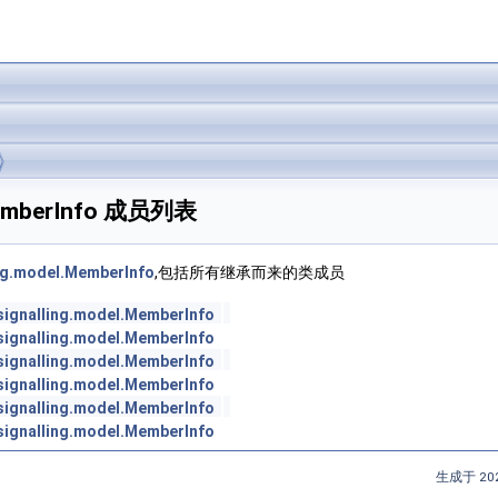
l.MemberInfo 成员列表
ing.model.MemberInfo
,包括所有继承而来的类成员
signalling.model.MemberInfo
signalling.model.MemberInfo
signalling.model.MemberInfo
signalling.model.MemberInfo
signalling.model.MemberInfo
signalling.model.MemberInfo
生成于 202