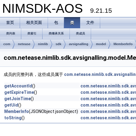
NIMSDK-AOS
9.21.15
首页
相关页面
包
类
文件
类列表
类索引
类继承关系
类成员
com
netease
nimlib
sdk
avsignalling
model
MemberInfo
com.netease.nimlib.sdk.avsignalling.mode
成员的完整列表，这些成员属于
com.netease.nimlib.sdk.avsignall
getAccountId
()
com.netease.nimlib.sdk.av
getExpireTime
()
com.netease.nimlib.sdk.av
getJoinTime
()
com.netease.nimlib.sdk.av
getUid
()
com.netease.nimlib.sdk.av
MemberInfo
(JSONObject jsonObject)
com.netease.nimlib.sdk.av
toString
()
com.netease.nimlib.sdk.av