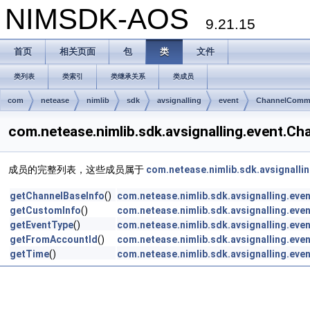
NIMSDK-AOS
9.21.15
首页
相关页面
包
类
文件
类列表
类索引
类继承关系
类成员
com
netease
nimlib
sdk
avsignalling
event
ChannelComm
com.netease.nimlib.sdk.avsignalling.even
成员的完整列表，这些成员属于
com.netease.nimlib.sdk.avsignall
getChannelBaseInfo
()
com.netease.nimlib.sdk.avsignalling.e
getCustomInfo
()
com.netease.nimlib.sdk.avsignalling.e
getEventType
()
com.netease.nimlib.sdk.avsignalling.e
getFromAccountId
()
com.netease.nimlib.sdk.avsignalling.e
getTime
()
com.netease.nimlib.sdk.avsignalling.e