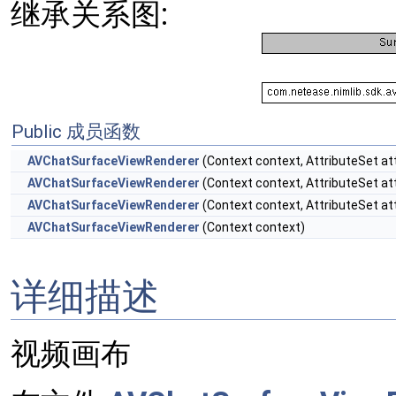
继承关系图:
Public 成员函数
AVChatSurfaceViewRenderer
(Context context, AttributeSet attr
AVChatSurfaceViewRenderer
(Context context, AttributeSet attri
AVChatSurfaceViewRenderer
(Context context, AttributeSet at
AVChatSurfaceViewRenderer
(Context context)
详细描述
视频画布