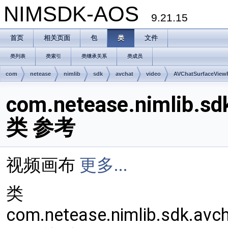
NIMSDK-AOS
9.21.15
首页
相关页面
包
类
文件
类列表
类索引
类继承关系
类成员
com
netease
nimlib
sdk
avchat
video
AVChatSurfaceView
com.netease.nimlib.sd
类 参考
视频画布
更多...
类
com.netease.nimlib.sdk.avc