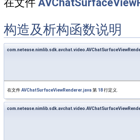
在文件
AVChatSurfaceViewR
构造及析构函数说明
com.netease.nimlib.sdk.avchat.video.AVChatSurfaceViewRend
在文件
AVChatSurfaceViewRenderer.java
第
18
行定义.
com.netease.nimlib.sdk.avchat.video.AVChatSurfaceViewRend