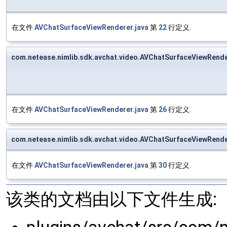
在文件
AVChatSurfaceViewRenderer.java
第
22
行定义.
com.netease.nimlib.sdk.avchat.video.AVChatSurfaceViewRend
在文件
AVChatSurfaceViewRenderer.java
第
26
行定义.
com.netease.nimlib.sdk.avchat.video.AVChatSurfaceViewRend
在文件
AVChatSurfaceViewRenderer.java
第
30
行定义.
该类的文档由以下文件生成: