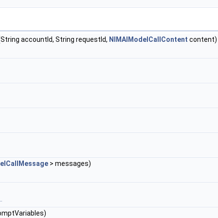
String accountId, String requestId,
NIMAIModelCallContent
content)
elCallMessage
> messages)
.
omptVariables)