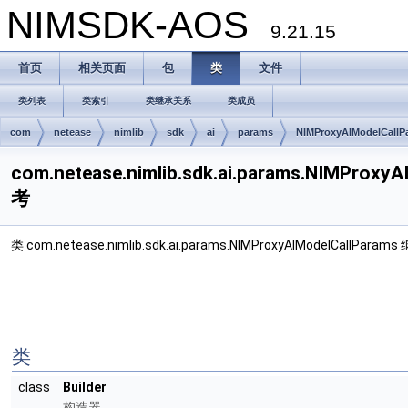
NIMSDK-AOS
9.21.15
首页
相关页面
包
类
文件
类列表
类索引
类继承关系
类成员
com
netease
nimlib
sdk
ai
params
NIMProxyAIModelCallP
com.netease.nimlib.sdk.ai.params.NIMProx
考
类 com.netease.nimlib.sdk.ai.params.NIMProxyAIModelCallPara
类
class
Builder
构造器