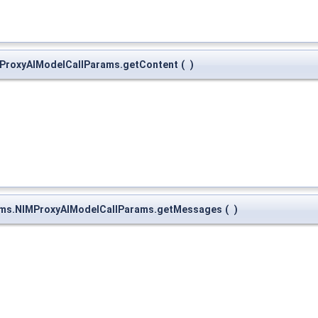
MProxyAIModelCallParams.getContent
(
)
rams.NIMProxyAIModelCallParams.getMessages
(
)