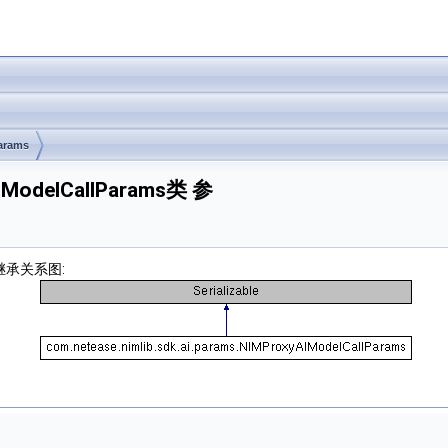
arams
yAIModelCallParams类 参
ms 继承关系图: