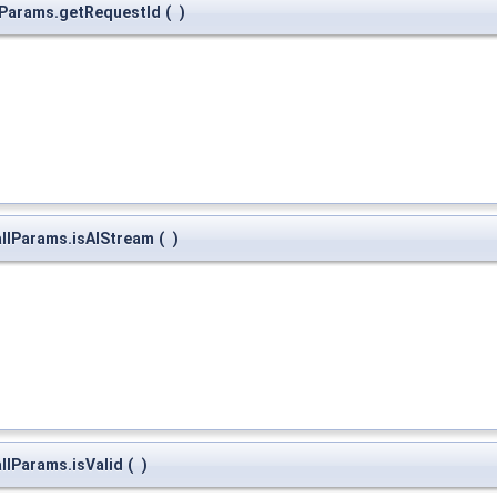
lParams.getRequestId
(
)
llParams.isAIStream
(
)
llParams.isValid
(
)