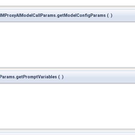
.NIMProxyAIModelCallParams.getModelConfigParams
(
)
lParams.getPromptVariables
(
)