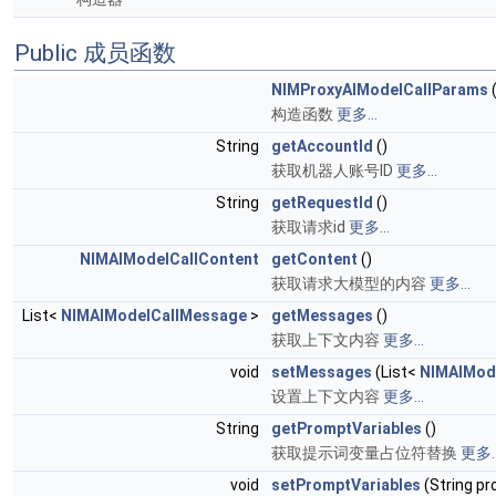
Public 成员函数
NIMProxyAIModelCallParams
(
构造函数
更多...
String
getAccountId
()
获取机器人账号ID
更多...
String
getRequestId
()
获取请求id
更多...
NIMAIModelCallContent
getContent
()
获取请求大模型的内容
更多...
List<
NIMAIModelCallMessage
>
getMessages
()
获取上下文内容
更多...
void
setMessages
(List<
NIMAIMod
设置上下文内容
更多...
String
getPromptVariables
()
获取提示词变量占位符替换
更多..
void
setPromptVariables
(String pr