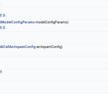
.
更多...
IModelConfigParams
modelConfigParams)
更多...
AICallAntispamConfig
antispamConfig)
m)