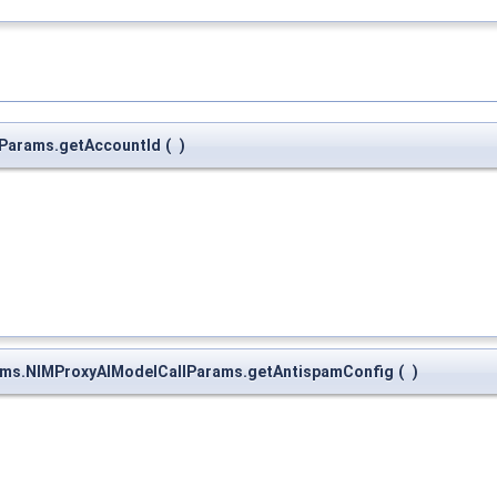
lParams.getAccountId
(
)
rams.NIMProxyAIModelCallParams.getAntispamConfig
(
)