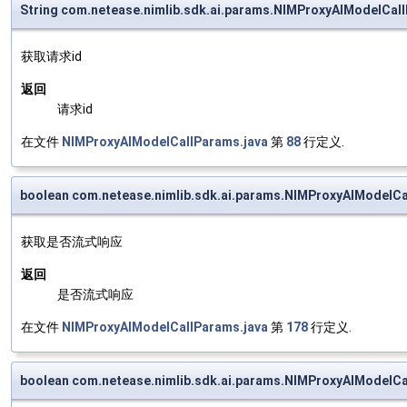
String com.netease.nimlib.sdk.ai.params.NIMProxyAIModelCal
获取请求id
返回
请求id
在文件
NIMProxyAIModelCallParams.java
第
88
行定义.
boolean com.netease.nimlib.sdk.ai.params.NIMProxyAIModelCa
获取是否流式响应
返回
是否流式响应
在文件
NIMProxyAIModelCallParams.java
第
178
行定义.
boolean com.netease.nimlib.sdk.ai.params.NIMProxyAIModelCa