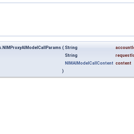
ms.NIMProxyAIModelCallParams
(
String
accountI
String
requestI
NIMAIModelCallContent
content
)