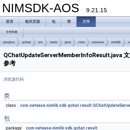
NIMSDK-AOS
9.21.15
首页
相关页面
包
类
文件
文件列表
plugins
qchat
src
main
java
com
netease
nimlib
s
QChatUpdateServerMemberInfoResult.java 
参考
浏览源代码.
类
class
com.netease.nimlib.sdk.qchat.result.QChatUpdateServ
包
package
com.netease.nimlib.sdk.qchat.result