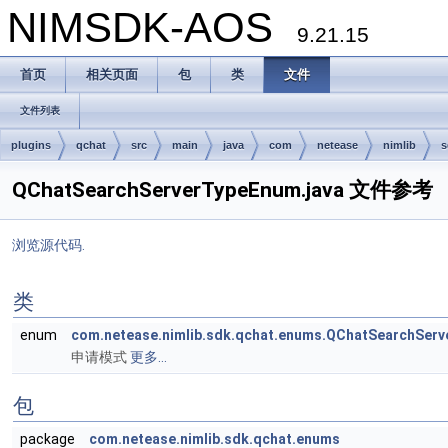
NIMSDK-AOS
9.21.15
首页
相关页面
包
类
文件
文件列表
plugins
qchat
src
main
java
com
netease
nimlib
s
QChatSearchServerTypeEnum.java 文件参考
浏览源代码.
类
enum
com.netease.nimlib.sdk.qchat.enums.QChatSearchSer
申请模式
更多...
包
package
com.netease.nimlib.sdk.qchat.enums