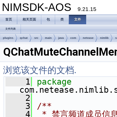
NIMSDK-AOS
9.21.15
首页
相关页面
包
类
文件
文件列表
plugins
qchat
src
main
java
com
netease
nimlib
s
QChatMuteChannelMem
浏览该文件的文档.
    1
package 
com.netease.nimlib.
    2
    3
/**
    4
 * 禁言频道成员信