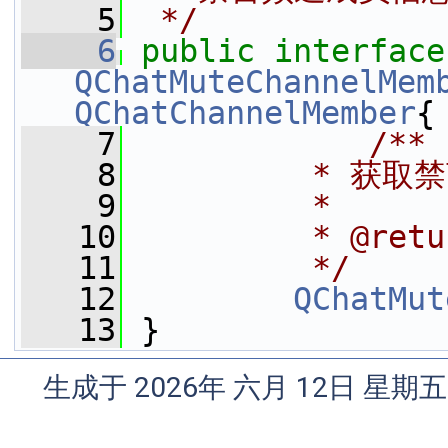
    5
 */
    6
public
i
QChatMuteChannelMem
QChatChannelMember
{
    7
            /**
    8
         * 获取
    9
         *
   10
         * @re
   11
         */
   12
QChatMut
   13
 }
生成于 2026年 六月 12日 星期五 1