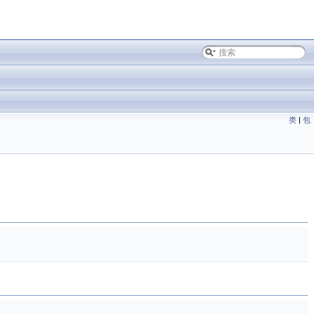
类
|
包