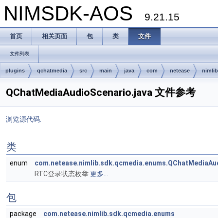
NIMSDK-AOS
9.21.15
首页
相关页面
包
类
文件
文件列表
plugins
qchatmedia
src
main
java
com
netease
nimlib
QChatMediaAudioScenario.java 文件参考
浏览源代码.
类
enum
com.netease.nimlib.sdk.qcmedia.enums.QChatMediaAu
RTC登录状态枚举
更多...
包
package
com.netease.nimlib.sdk.qcmedia.enums