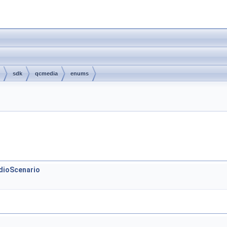
sdk
qcmedia
enums
dioScenario