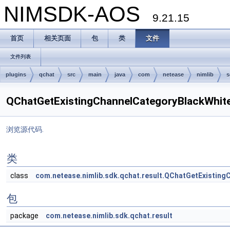
NIMSDK-AOS
9.21.15
首页
相关页面
包
类
文件
文件列表
plugins
qchat
src
main
java
com
netease
nimlib
s
QChatGetExistingChannelCategoryBlackWhi
浏览源代码.
类
class
com.netease.nimlib.sdk.qchat.result.QChatGetExistin
包
package
com.netease.nimlib.sdk.qchat.result