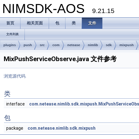
NIMSDK-AOS
9.21.15
首页
相关页面
包
类
文件
文件列表
plugins
push
src
com
netease
nimlib
sdk
mixpush
MixPushServiceObserve.java 文件参考
浏览源代码.
类
interface
com.netease.nimlib.sdk.mixpush.MixPushServiceOb
包
package
com.netease.nimlib.sdk.mixpush