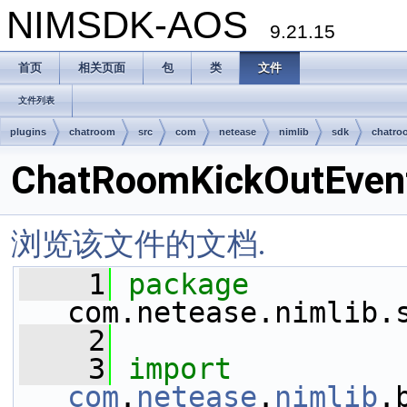
NIMSDK-AOS
9.21.15
首页
相关页面
包
类
文件
文件列表
plugins
chatroom
src
com
netease
nimlib
sdk
chatro
ChatRoomKickOutEvent
浏览该文件的文档.
    1
package 
com.netease.nimlib.
    2
    3
import
com
.
netease
.
nimlib
.