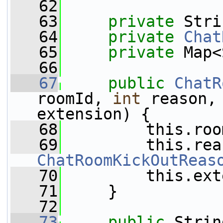
   62
   63
private
 Stri
   64
private
Chat
   65
private
 Map<
   66
   67
public
ChatR
roomId, 
int
 reason,
extension) {
   68
         this.roo
   69
ChatRoomKickOutReas
   70
         this.ext
   71
     }
   72
   73
public
 Strin