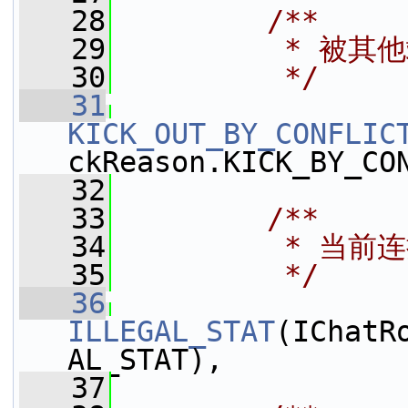
   28
        /**
   29
         * 被其
   30
         */
   31
KICK_OUT_BY_CONFLIC
ckReason.KICK_BY_CO
   32
   33
        /**
   34
         * 当
   35
         */
   36
ILLEGAL_STAT
(IChatR
AL_STAT),
   37