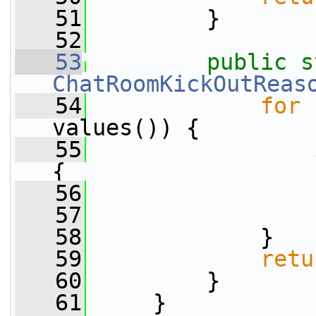
   51
         }
   52
   53
public
s
ChatRoomKickOutReas
   54
for
 
values()) {
   55
{
   56
   57
                 
   58
             }
   59
retu
   60
         }
   61
     }