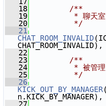
   17
   18
        /**
   19
         * 聊
   20
         */
   21
CHAT_ROOM_INVALID
(I
CHAT_ROOM_INVALID),
   22
   23
        /**
   24
         * 被管
   25
         */
   26
KICK_OUT_BY_MANAGER
n.KICK_BY_MANAGER),
   27