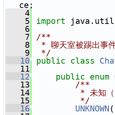
ce;
    4
    5
import
 java.util
    6
    7
/**
    8
 * 聊天室被踢出事
    9
 */
   10
public
class 
Cha
   11
   12
public
enum
   13
        /**
   14
         * 未
   15
         */
   16
UNKNOWN
(