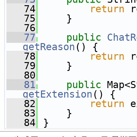
   74
return
 r
   75
     }
   76
   77
public
ChatR
getReason
() {
   78
return
 r
   79
     }
   80
   81
public
getExtension
() {
   82
return
 e
   83
     }
   84
 }