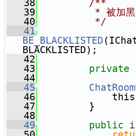
   38
        /**
   39
         * 被加
   40
         */
   41
BE_BLACKLISTED
(ICha
BLACKLISTED);
   42
   43
private
   44
   45
ChatRoom
   46
             this
   47
         }
   48
   49
public
i
   50
retu