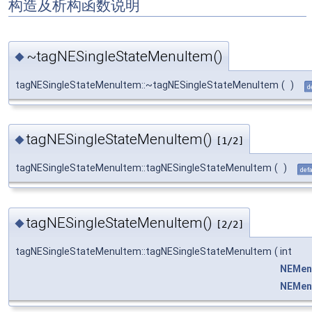
构造及析构函数说明
~tagNESingleStateMenuItem()
◆
tagNESingleStateMenuItem::~tagNESingleStateMenuItem
(
)
d
tagNESingleStateMenuItem()
◆
[1/2]
tagNESingleStateMenuItem::tagNESingleStateMenuItem
(
)
def
tagNESingleStateMenuItem()
◆
[2/2]
tagNESingleStateMenuItem::tagNESingleStateMenuItem
(
int
NEMenu
NEMen