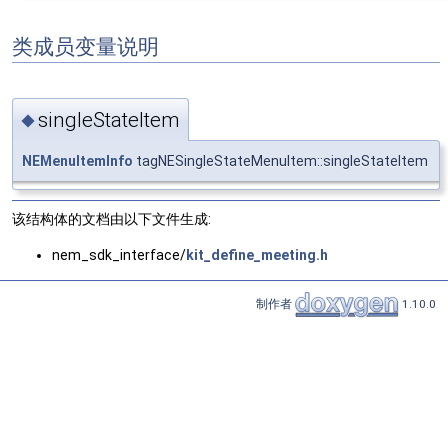
类成员变量说明
singleStateItem
◆
NEMenuItemInfo
tagNESingleStateMenuItem::singleStateItem
该结构体的文档由以下文件生成:
nem_sdk_interface/
kit_define_meeting.h
制作者
1.10.0