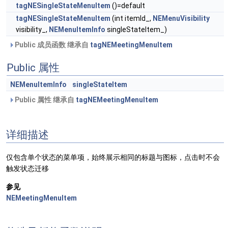
tagNESingleStateMenuItem
()=default
tagNESingleStateMenuItem
(int itemId_,
NEMenuVisibility
visibility_,
NEMenuItemInfo
singleStateItem_)
Public 成员函数 继承自
tagNEMeetingMenuItem
Public 属性
NEMenuItemInfo
singleStateItem
Public 属性 继承自
tagNEMeetingMenuItem
详细描述
仅包含单个状态的菜单项，始终展示相同的标题与图标，点击时不会
触发状态迁移
参见
NEMeetingMenuItem