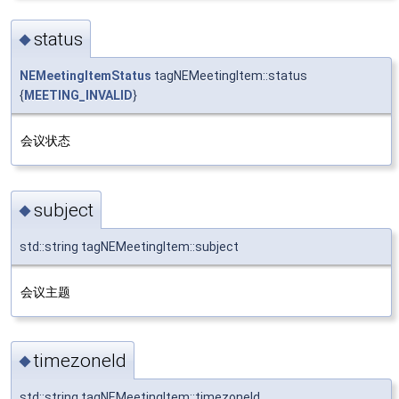
status
◆
NEMeetingItemStatus
tagNEMeetingItem::status
{
MEETING_INVALID
}
会议状态
subject
◆
std::string tagNEMeetingItem::subject
会议主题
timezoneId
◆
std::string tagNEMeetingItem::timezoneId