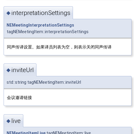
interpretationSettings
◆
NEMeetingInterpretationSettings
tagNEMeetingItem::interpretationSettings
同声传译设置。如果译员列表为空，则表示关闭同声传译
inviteUrl
◆
std::string tagNEMeetingItem::inviteUrl
会议邀请链接
live
◆
NEMeetingItemLive
tagNEMeetingItem::live