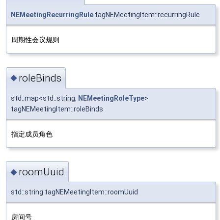
NEMeetingRecurringRule
tagNEMeetingItem::recurringRule
周期性会议规则
roleBinds
◆
std::map<std::string,
NEMeetingRoleType
>
tagNEMeetingItem::roleBinds
指定成员角色
roomUuid
◆
std::string tagNEMeetingItem::roomUuid
房间号