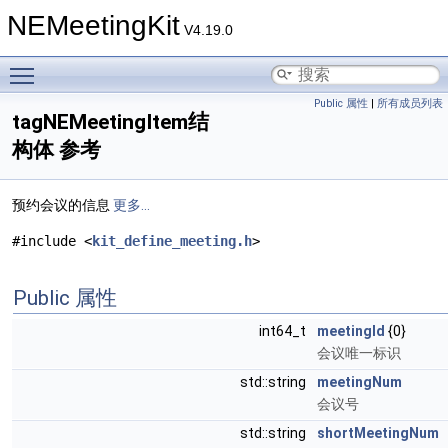
NEMeetingKit
V4.19.0
Toggle main menu visibility
Public 属性
|
所有成员列表
tagNEMeetingItem结
构体 参考
预约会议的信息
更多...
#include <
kit_define_meeting.h
>
Public 属性
int64_t
meetingId
{0}
会议唯一标识
std::string
meetingNum
会议号
std::string
shortMeetingNum