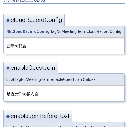
cloudRecordConfig
◆
NECloudRecordConfig
tagNEMeetingItem::cloudRecordConfig
云录制配置
enableGuestJoin
◆
bool tagNEMeetingItem::enableGuestJoin {false}
是否允许访客入会
enableJoinBeforeHost
◆