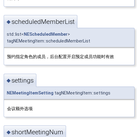
scheduledMemberList
◆
std::list<
NEScheduledMember
>
tagNEMeetingItem::scheduledMemberList
预约指定角色的成员，后台配置开启预定成员功能时有效
settings
◆
NEMeetingItemSetting
tagNEMeetingItem::settings
会议额外选项
shortMeetingNum
◆