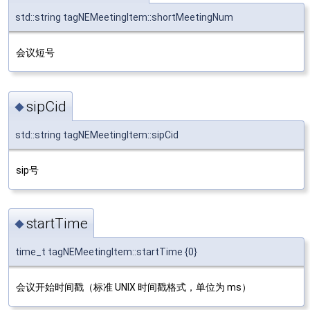
std::string tagNEMeetingItem::shortMeetingNum
会议短号
sipCid
◆
std::string tagNEMeetingItem::sipCid
sip号
startTime
◆
time_t tagNEMeetingItem::startTime {0}
会议开始时间戳（标准 UNIX 时间戳格式，单位为 ms）