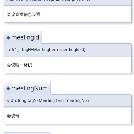
会议直播信息设置
meetingId
◆
int64_t tagNEMeetingItem::meetingId {0}
会议唯一标识
meetingNum
◆
std::string tagNEMeetingItem::meetingNum
会议号