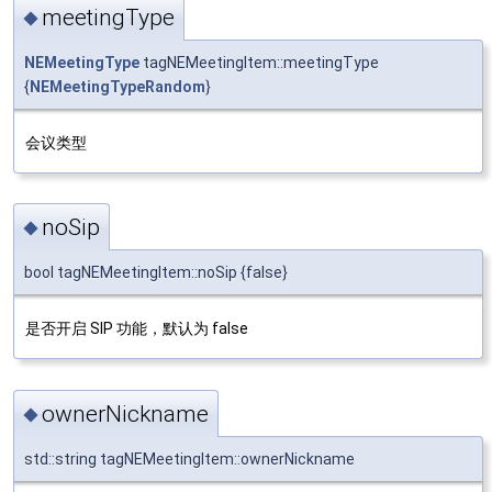
meetingType
◆
NEMeetingType
tagNEMeetingItem::meetingType
{
NEMeetingTypeRandom
}
会议类型
noSip
◆
bool tagNEMeetingItem::noSip {false}
是否开启 SIP 功能，默认为 false
ownerNickname
◆
std::string tagNEMeetingItem::ownerNickname