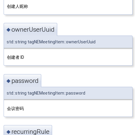
创建人昵称
ownerUserUuid
◆
std::string tagNEMeetingItem::ownerUserUuid
创建者 ID
password
◆
std::string tagNEMeetingItem::password
会议密码
recurringRule
◆