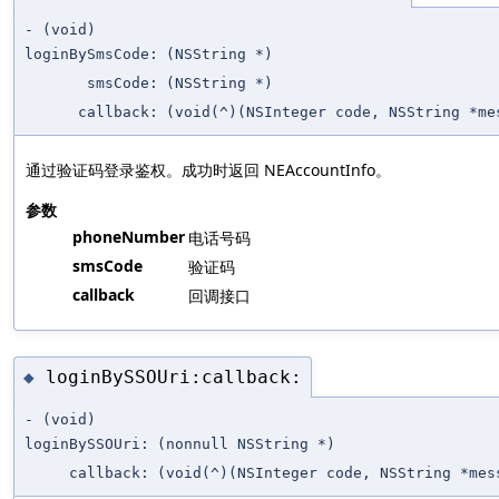
- (void)
loginBySmsCode:
(NSString *)
smsCode:
(NSString *)
callback:
(void(^)(NSInteger code, NSString *m
通过验证码登录鉴权。成功时返回 NEAccountInfo。
参数
phoneNumber
电话号码
smsCode
验证码
callback
回调接口
loginBySSOUri:callback:
◆
- (void)
loginBySSOUri:
(nonnull NSString *)
callback:
(void(^)(NSInteger code, NSString *me