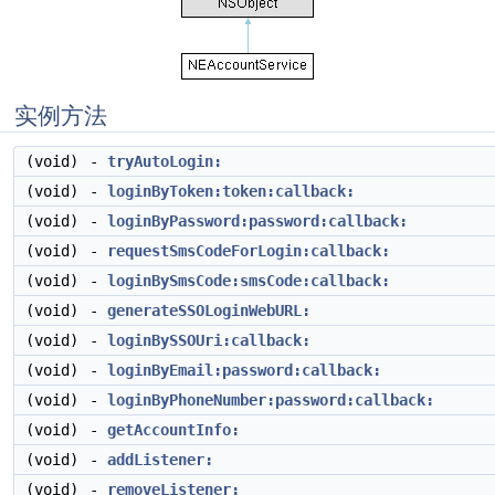
实例方法
(void)
-
tryAutoLogin:
(void)
-
loginByToken:token:callback:
(void)
-
loginByPassword:password:callback:
(void)
-
requestSmsCodeForLogin:callback:
(void)
-
loginBySmsCode:smsCode:callback:
(void)
-
generateSSOLoginWebURL:
(void)
-
loginBySSOUri:callback:
(void)
-
loginByEmail:password:callback:
(void)
-
loginByPhoneNumber:password:callback:
(void)
-
getAccountInfo:
(void)
-
addListener:
(void)
-
removeListener: