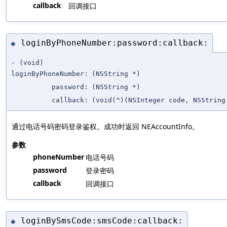
callback
回调接口
loginByPhoneNumber:password:callback:
◆
- (void)
loginByPhoneNumber:
(NSString *)
password:
(NSString *)
callback:
(void(^)(NSInteger code, NSStrin
通过电话号码密码登录鉴权。成功时返回 NEAccountInfo。
参数
phoneNumber
电话号码
password
登录密码
callback
回调接口
loginBySmsCode:smsCode:callback:
◆