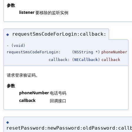
参数
listener
要移除的监听实例
requestSmsCodeForLogin:callback:
◆
- (void)
requestSmsCodeForLogin:
(NSString *)
phoneNumber
callback:
(
NECallback
)
callback
请求登录验证码。
参数
phoneNumber
电话号码
callback
回调接口
◆
resetPassword:newPassword:oldPassword:call