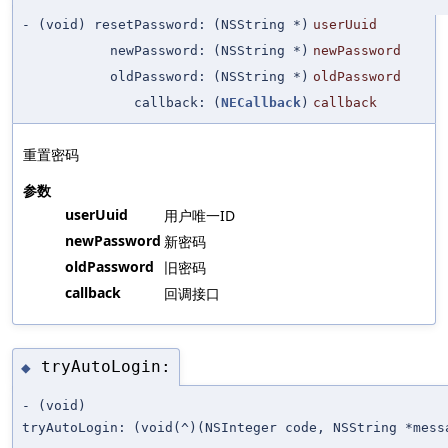
- (void) resetPassword:
(NSString *)
userUuid
newPassword:
(NSString *)
newPassword
oldPassword:
(NSString *)
oldPassword
callback:
(
NECallback
)
callback
重置密码
参数
userUuid
用户唯一ID
newPassword
新密码
oldPassword
旧密码
callback
回调接口
tryAutoLogin:
◆
- (void)
tryAutoLogin:
(void(^)(NSInteger code, NSString *mes