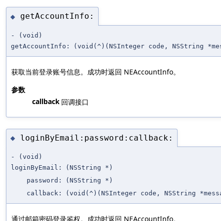
getAccountInfo:
◆
- (void)
getAccountInfo:
(void(^)(NSInteger code, NSString *m
获取当前登录账号信息。成功时返回 NEAccountInfo。
参数
callback
回调接口
loginByEmail:password:callback:
◆
- (void)
loginByEmail:
(NSString *)
password:
(NSString *)
callback:
(void(^)(NSInteger code, NSString *mes
通过邮箱密码登录鉴权。成功时返回 NEAccountInfo。