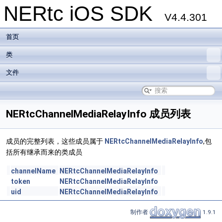
NERtc iOS SDK
V4.4.301
首页
类
文件
NERtcChannelMediaRelayInfo 成员列表
成员的完整列表，这些成员属于
NERtcChannelMediaRelayInfo
,包
括所有继承而来的类成员
channelName
NERtcChannelMediaRelayInfo
token
NERtcChannelMediaRelayInfo
uid
NERtcChannelMediaRelayInfo
制作者
1.9.1