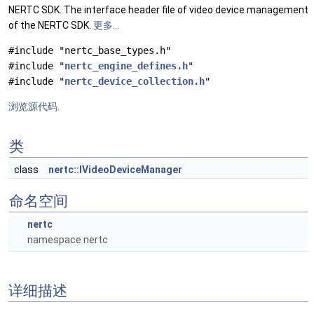
NERTC SDK. The interface header file of video device management
of the NERTC SDK.
更多...
#include "nertc_base_types.h"
#include "
nertc_engine_defines.h
"
#include "
nertc_device_collection.h
"
浏览源代码.
类
class
nertc::IVideoDeviceManager
命名空间
nertc
namespace nertc
详细描述