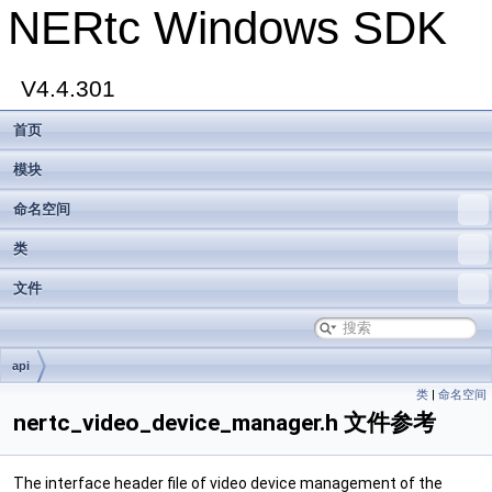
NERtc Windows SDK
V4.4.301
首页
模块
命名空间
类
文件
api
类
|
命名空间
nertc_video_device_manager.h 文件参考
The interface header file of video device management of the