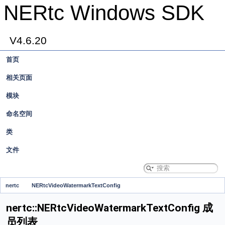
NERtc Windows SDK
V4.6.20
首页
相关页面
模块
命名空间
类
文件
nertc
NERtcVideoWatermarkTextConfig
nertc::NERtcVideoWatermarkTextConfig 成
员列表