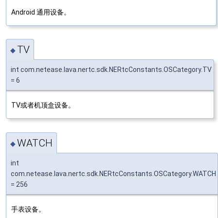
Android 通用设备。
TV
◆
int com.netease.lava.nertc.sdk.NERtcConstants.OSCategory.TV
= 6
TV或者机顶盒设备。
WATCH
◆
int
com.netease.lava.nertc.sdk.NERtcConstants.OSCategory.WATCH
= 256
手表设备。