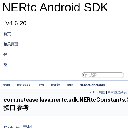
NERtc Android SDK
V4.6.20
首页
相关页面
包
类
com
netease
lava
nertc
sdk
NERtcConstants
Public 属性
|
所有成员列表
OSCategory
com.netease.lava.nertc.sdk.NERtcConstants
接口 参考