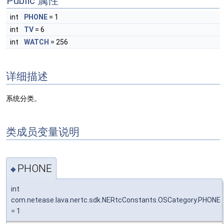
Public 属性
int
PHONE
= 1
int
TV
= 6
int
WATCH
= 256
详细描述
系统分类。
类成员变量说明
PHONE
◆
int
com.netease.lava.nertc.sdk.NERtcConstants.OSCategory.PHONE
= 1