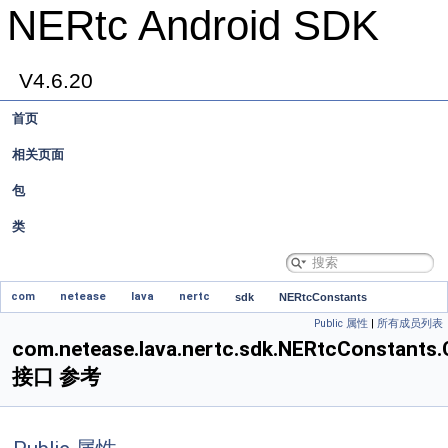
NERtc Android SDK
V4.6.20
首页
相关页面
包
类
com
netease
lava
nertc
sdk
NERtcConstants
Public 属性
|
所有成员列表
CameraPosition
com.netease.lava.nertc.sdk.NERtcConstants
接口 参考