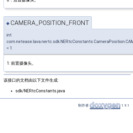
CAMERA_POSITION_FRONT
◆
int
com.netease.lava.nertc.sdk.NERtcConstants.CameraPosition.
= 1
1: 前置摄像头。
该接口的文档由以下文件生成:
sdk/NERtcConstants.java
制作者
1.9.1