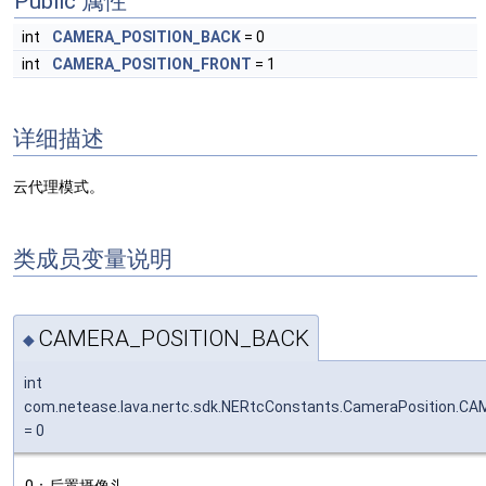
Public 属性
int
CAMERA_POSITION_BACK
= 0
int
CAMERA_POSITION_FRONT
= 1
详细描述
云代理模式。
类成员变量说明
CAMERA_POSITION_BACK
◆
int
com.netease.lava.nertc.sdk.NERtcConstants.CameraPosition.
= 0
0：后置摄像头。