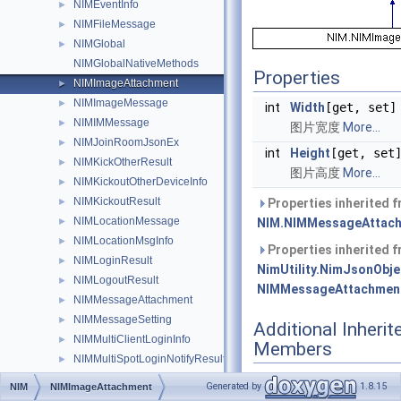
NIMEventInfo
►
NIMFileMessage
►
NIMGlobal
►
NIMGlobalNativeMethods
Properties
NIMImageAttachment
►
NIMImageMessage
►
int
Width
[get, set]
NIMIMMessage
►
图片宽度
More...
NIMJoinRoomJsonEx
►
int
Height
[get, set
NIMKickOtherResult
►
图片高度
More...
NIMKickoutOtherDeviceInfo
►
NIMKickoutResult
►
Properties inherited 
NIMLocationMessage
►
NIM.NIMMessageAttac
NIMLocationMsgInfo
►
Properties inherited 
NIMLoginResult
►
NimUtility.NimJsonObje
NIMLogoutResult
►
NIMMessageAttachment
NIMMessageAttachment
►
NIMMessageSetting
►
Additional Inherit
NIMMultiClientLoginInfo
►
Members
NIMMultiSpotLoginNotifyResult
►
NIMReceivedMessage
►
Public Member Functi
Generated by
1.8.15
NIM
NIMImageAttachment
NIMReceiveMessageEventArgs
►