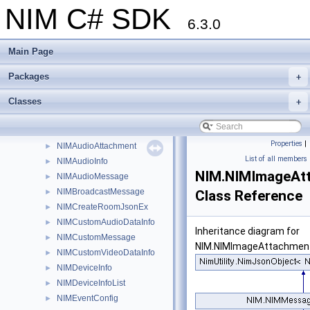
NIM C# SDK
GlobalAPI
►
6.3.0
HostArea
►
LoginResultEventArgs
►
Main Page
MessageAck
►
MessageArcEventArgs
►
Packages
+
MessageFactory
MonoPInvokeCallbackAttribute
Classes
►
+
NativeConfig
►
NetDetectResult
►
Properties
|
NIMAudioAttachment
►
List of all members
NIMAudioInfo
►
NIM.NIMImageAt
NIMAudioMessage
►
NIMBroadcastMessage
►
Class Reference
NIMCreateRoomJsonEx
►
NIMCustomAudioDataInfo
►
Inheritance diagram for
NIMCustomMessage
►
NIM.NIMImageAttachmen
NIMCustomVideoDataInfo
►
NIMDeviceInfo
►
NIMDeviceInfoList
►
NIMEventConfig
►